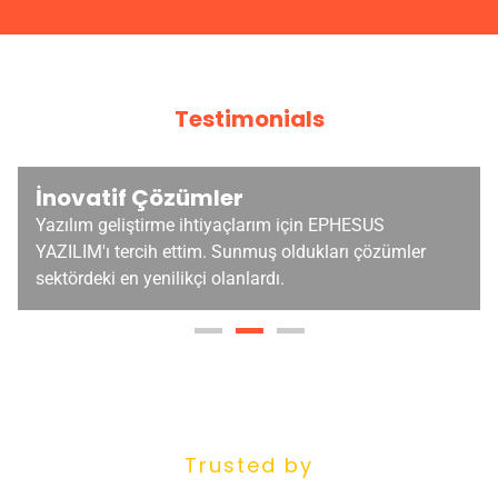
Testimonials
İnovatif Çözümler
Etki
azılım geliştirme ihtiyaçlarım için EPHESUS
Müşte
AZILIM'ı tercih ettim. Sunmuş oldukları çözümler
alabil
ektördeki en yenilikçi olanlardı.
Trusted by