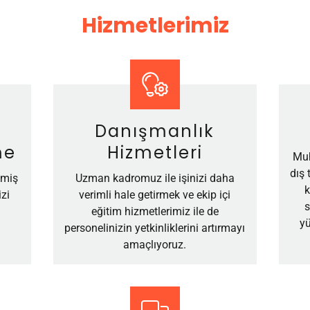
Hizmetlerimiz
Danışmanlık
me
Hizmetleri
Muh
dış 
lmiş
Uzman kadromuz ile işinizi daha
k
zi
verimli hale getirmek ve ekip içi
s
eğitim hizmetlerimiz ile de
yü
personelinizin yetkinliklerini artırmayı
amaçlıyoruz.