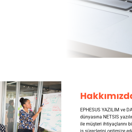
Hakkımızd
EPHESUS YAZILIM ve DAN
dünyasına NETSIS yazılım
ile müşteri ihtiyaçlarını b
iş süreçlerini optimize ed