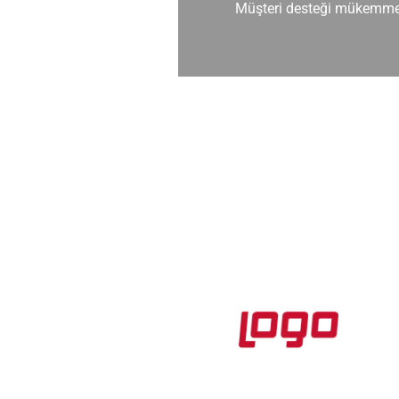
sektördeki en
Müşteri desteği mükemmel. 