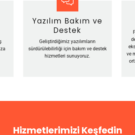
Yazılım Bakım ve
Destek
d
ş
Geliştirdiğimiz yazılımların
ek
ıza
sürdürülebilirliği için bakım ve destek
ve m
hizmetleri sunuyoruz.
or
Hizmetlerimizi Keşfedin