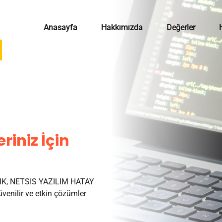
Anasayfa
Hakkımızda
Değerler
riniz İçin
K, NETSIS YAZILIM HATAY
venilir ve etkin çözümler