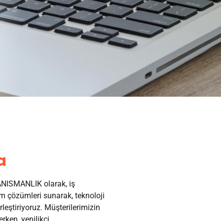
a
ISMANLIK olarak, iş
 çözümleri sunarak, teknoloji
irleştiriyoruz. Müşterilerimizin
erken, yenilikçi