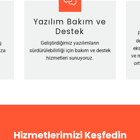
Yazılım Bakım ve
Destek
d
ş
Geliştirdiğimiz yazılımların
ek
ıza
sürdürülebilirliği için bakım ve destek
ve m
hizmetleri sunuyoruz.
or
Hizmetlerimizi Keşfedin