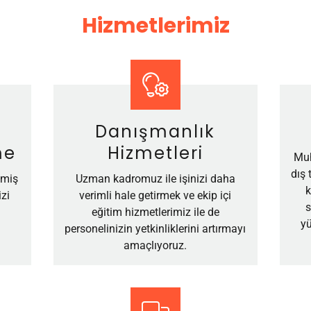
Hizmetlerimiz
Danışmanlık
me
Hizmetleri
Muh
dış 
lmiş
Uzman kadromuz ile işinizi daha
k
zi
verimli hale getirmek ve ekip içi
s
eğitim hizmetlerimiz ile de
yü
personelinizin yetkinliklerini artırmayı
amaçlıyoruz.