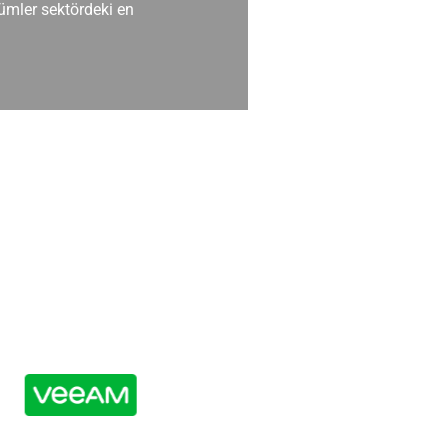
ümler sektördeki en
Müşteri desteği mük