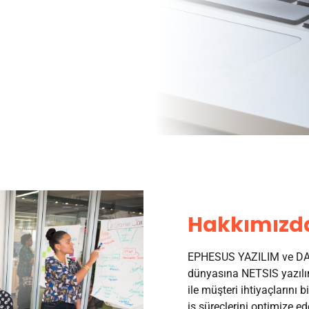
Hakkımızd
EPHESUS YAZILIM ve DAN
dünyasına NETSIS yazılım
ile müşteri ihtiyaçlarını b
iş süreçlerini optimize ed