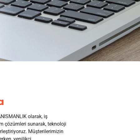
a
ISMANLIK olarak, iş
 çözümleri sunarak, teknoloji
irleştiriyoruz. Müşterilerimizin
erken, yenilikçi