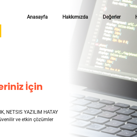
Anasayfa
Hakkımızda
Değerler
riniz İçin
K, NETSIS YAZILIM HATAY
venilir ve etkin çözümler