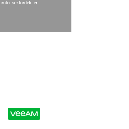
ümler sektördeki en
Müşteri desteği mük