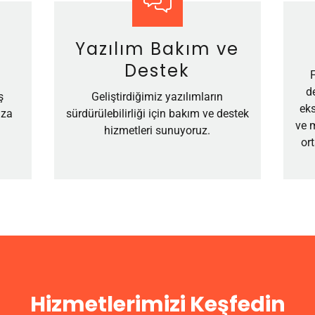
Yazılım Bakım ve
Destek
d
ş
Geliştirdiğimiz yazılımların
ek
ıza
sürdürülebilirliği için bakım ve destek
ve m
hizmetleri sunuyoruz.
or
Hizmetlerimizi Keşfedin