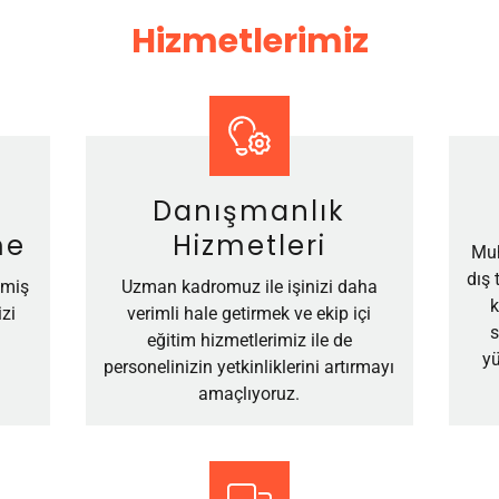
Hizmetlerimiz
Danışmanlık
me
Hizmetleri
Muh
dış 
lmiş
Uzman kadromuz ile işinizi daha
k
zi
verimli hale getirmek ve ekip içi
s
eğitim hizmetlerimiz ile de
yü
personelinizin yetkinliklerini artırmayı
amaçlıyoruz.