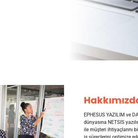
Hakkımızd
EPHESUS YAZILIM ve DAN
dünyasına NETSIS yazılım
ile müşteri ihtiyaçlarını b
iş süreçlerini optimize ed