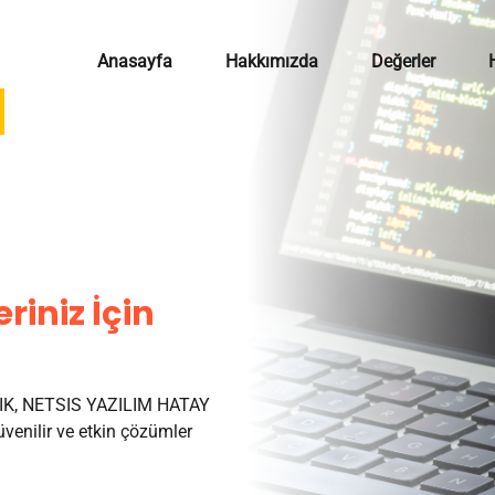
Anasayfa
Hakkımızda
Değerler
riniz İçin
K, NETSIS YAZILIM HATAY
venilir ve etkin çözümler