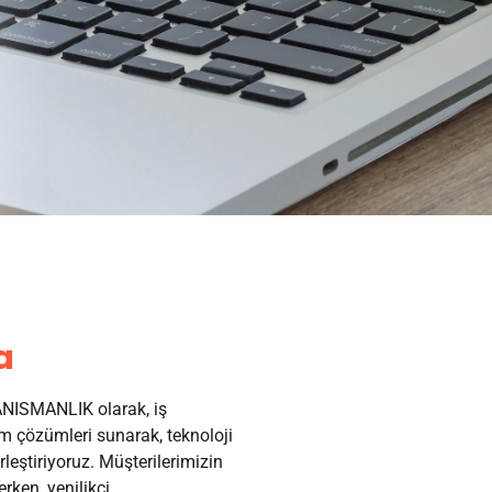
a
ISMANLIK olarak, iş
 çözümleri sunarak, teknoloji
irleştiriyoruz. Müşterilerimizin
erken, yenilikçi