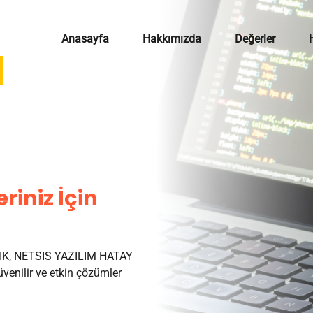
Anasayfa
Hakkımızda
Değerler
riniz İçin
K, NETSIS YAZILIM HATAY
venilir ve etkin çözümler