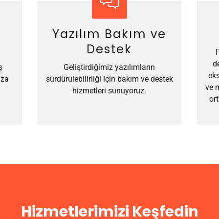
Yazılım Bakım ve
Destek
d
ş
Geliştirdiğimiz yazılımların
ek
ıza
sürdürülebilirliği için bakım ve destek
ve m
hizmetleri sunuyoruz.
or
Hizmetlerimizi Keşfedin