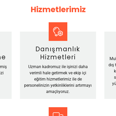
Hizmetlerimiz
Danışmanlık
me
Hizmetleri
Muh
dış 
lmiş
Uzman kadromuz ile işinizi daha
k
zi
verimli hale getirmek ve ekip içi
s
eğitim hizmetlerimiz ile de
yü
personelinizin yetkinliklerini artırmayı
amaçlıyoruz.