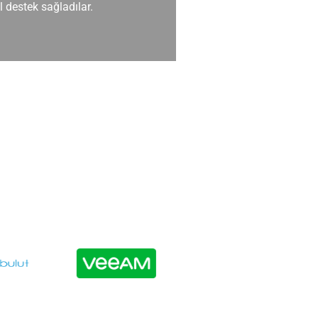
 destek sağladılar.
Yazılım geliştirme 
yenilikçi olanlardı.