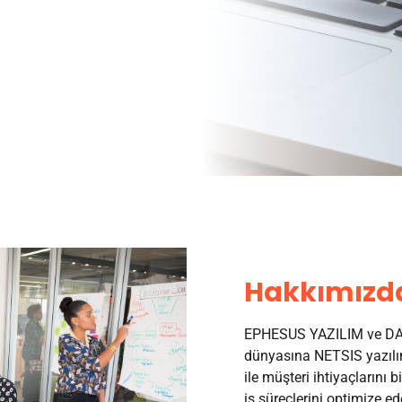
Hakkımızd
EPHESUS YAZILIM ve DAN
dünyasına NETSIS yazılım
ile müşteri ihtiyaçlarını b
iş süreçlerini optimize ed