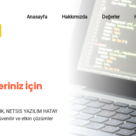
Anasayfa
Hakkımızda
Değerler
riniz İçin
K, NETSIS YAZILIM HATAY
venilir ve etkin çözümler