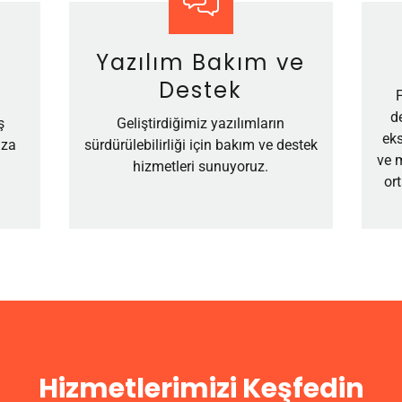
Yazılım Bakım ve
Destek
d
ş
Geliştirdiğimiz yazılımların
ek
ıza
sürdürülebilirliği için bakım ve destek
ve m
hizmetleri sunuyoruz.
or
Hizmetlerimizi Keşfedin