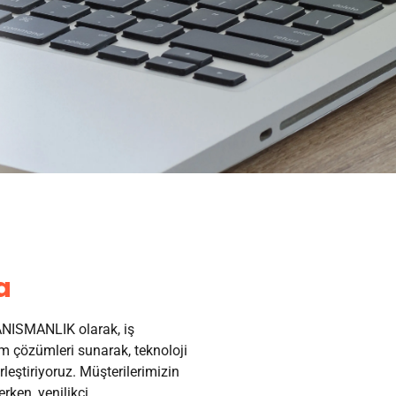
a
ISMANLIK olarak, iş
 çözümleri sunarak, teknoloji
irleştiriyoruz. Müşterilerimizin
erken, yenilikçi