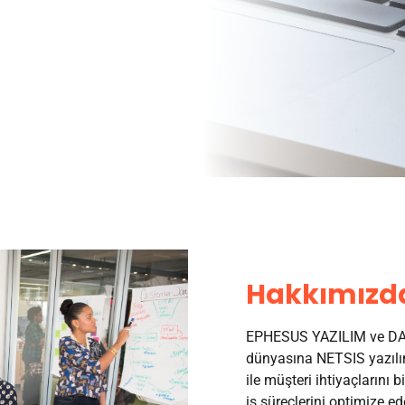
Hakkımızd
EPHESUS YAZILIM ve DAN
dünyasına NETSIS yazılım
ile müşteri ihtiyaçlarını b
iş süreçlerini optimize ed