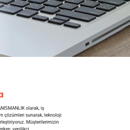
a
ISMANLIK olarak, iş
 çözümleri sunarak, teknoloji
irleştiriyoruz. Müşterilerimizin
erken, yenilikçi