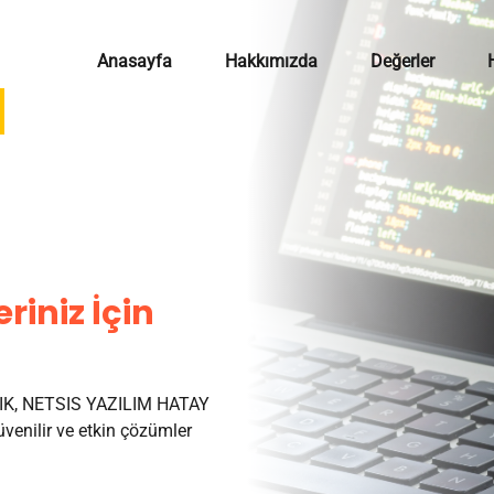
Anasayfa
Hakkımızda
Değerler
riniz İçin
K, NETSIS YAZILIM HATAY
venilir ve etkin çözümler