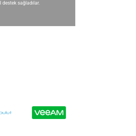
 destek sağladılar.
Yazılım geliştirme 
yenilikçi olanlardı.