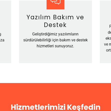
Yazılım Bakım ve
Destek
d
ş
Geliştirdiğimiz yazılımların
ek
ıza
sürdürülebilirliği için bakım ve destek
ve m
hizmetleri sunuyoruz.
or
Hizmetlerimizi Keşfedin