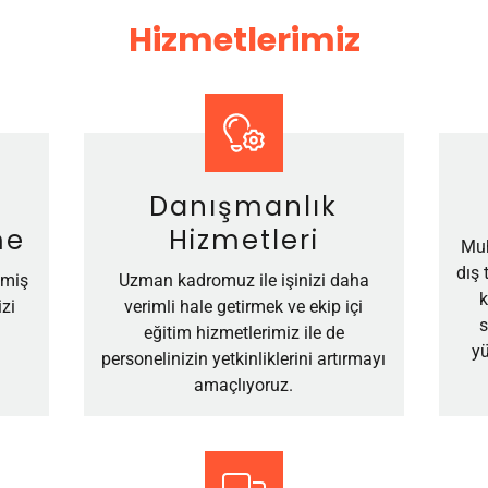
Hizmetlerimiz
Danışmanlık
me
Hizmetleri
Muh
dış 
lmiş
Uzman kadromuz ile işinizi daha
k
zi
verimli hale getirmek ve ekip içi
s
eğitim hizmetlerimiz ile de
yü
personelinizin yetkinliklerini artırmayı
amaçlıyoruz.