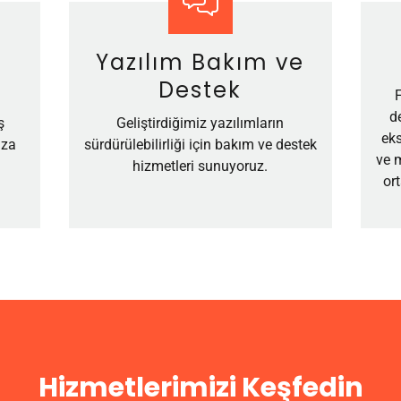
Yazılım Bakım ve
Destek
d
ş
Geliştirdiğimiz yazılımların
ek
ıza
sürdürülebilirliği için bakım ve destek
ve m
hizmetleri sunuyoruz.
or
Hizmetlerimizi Keşfedin