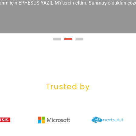
Her soruma hızlı bir cevap alabildim ve süreç boyunca sürekli b
Trusted by