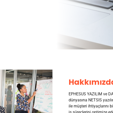
Hakkımızd
EPHESUS YAZILIM ve DAN
dünyasına NETSIS yazılım
ile müşteri ihtiyaçlarını b
iş süreçlerini optimize ed