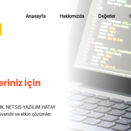
Anasayfa
Hakkımızda
Değerler
riniz İçin
K, NETSIS YAZILIM HATAY
venilir ve etkin çözümler