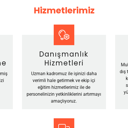
Hizmetlerimiz
Danışmanlık
me
Hizmetleri
Muh
dış 
lmiş
Uzman kadromuz ile işinizi daha
k
zi
verimli hale getirmek ve ekip içi
s
eğitim hizmetlerimiz ile de
yü
personelinizin yetkinliklerini artırmayı
amaçlıyoruz.