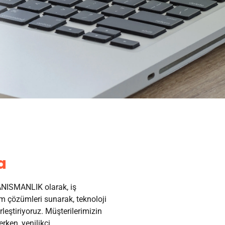
a
ISMANLIK olarak, iş
 çözümleri sunarak, teknoloji
irleştiriyoruz. Müşterilerimizin
erken, yenilikçi