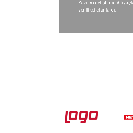
sektördeki en
Müşteri desteği mükemmel. 